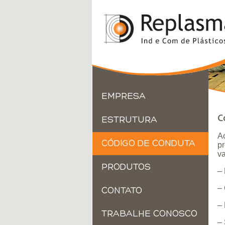
EMPRESA
C
ESTRUTURA
A
CÓDIGO DE CONDUTA
pr
va
PRODUTOS
– 
–
CONTATO
– 
TRABALHE CONOSCO
–