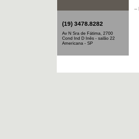
–
(19) 3478.8282
Av N Sra de Fátima, 2700
Cond Ind D Inês - salão 22
Americana - SP